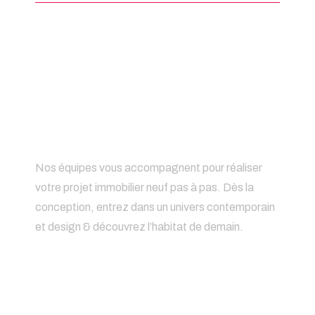
CHOISIR AXCESS PROMOTION
Imaginez le logement
de vos rêves &
devenez-en
propriétaire.
Nos équipes vous accompagnent pour réaliser
votre projet immobilier neuf pas à pas. Dès la
conception, entrez dans un univers contemporain
et design & découvrez l’habitat de demain.