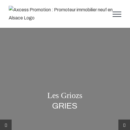
Skip
to
content
Les Griozs
GRIES