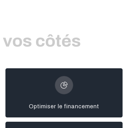
 vos côtés
Crédit Mutuel.
partenariats noués par Axcess avec son partenaire le
avantageuses qui vous sont réservées, grâce aux
Optimiser le financement
Vous pouvez également profiter des conditions
besoins, votre budget et votre situation familiale.
conseils et des solutions financières adaptés à vos