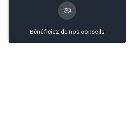
attentif
sélection de votre partenaire bancaire.
Un accompagnement
adapté à vos besoins et vous accompagne pour la
vous guide dans le choix du logement neuf le mieux
Bénéficiez de nos conseils
à votre écoute. Il vous aide à formuler vos attentes, il
Dès la première prise de contact, votre conseiller est
Bénéficiez de nos conseils