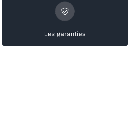
satisfaction dans les moindres détails.
phonique et décennale, afin d’assurer votre
du parfait achèvement, du bon fonctionnement,
Les garanties
bénéficie de toutes les garanties du neuf : la garantie
confiance, sachez que votre logement Axcess
Pour vous permettre de vous engager en toute
Les garanties