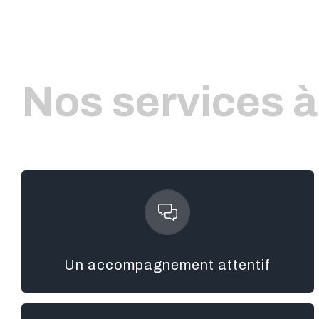
Nos services à
chacune de ses étapes.
vous conseiller et répondre à vos questions à
conseiller Axcess est à vos côtés pour vous informer,
Un accompagnement attentif
Pour garantir sa réussite et votre satisfaction, votre
de promoteur.
Votre projet immobilier est au cœur de notre métier