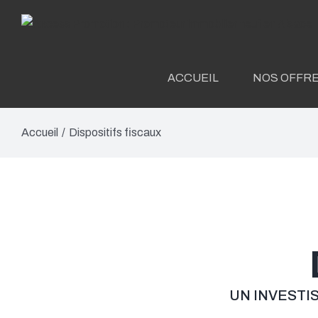
Skip
to
content
ACCUEIL
NOS OFFRE
Accueil
/
Dispositifs fiscaux
UN INVESTI