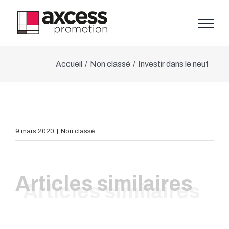
Skip
to
content
Accueil
/
Non classé
/
Investir dans le neuf
9 mars 2020
|
Non classé
Articles similaires